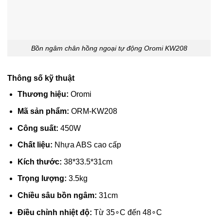
Bồn ngâm chân hồng ngoại tự động Oromi KW208
Thông số kỹ thuật
Thương hiệu:
Oromi
Mã sản phẩm:
ORM-KW208
Công suất:
450
W
Chất liệu:
Nhựa ABS cao cấp
Kích thước:
38*
33.5*
31
cm
Trọng lượng:
3.5
kg
Chiều sâu bồn ngâm:
31
cm
Điều chỉnh nhiệt độ:
Từ
3
5
∘
C
đến
4
8
∘
C