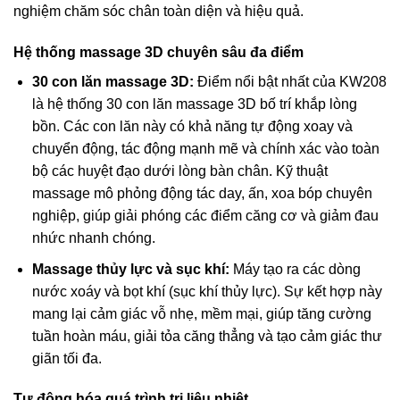
nghiệm chăm sóc chân toàn diện và hiệu quả.
Hệ thống massage 3D chuyên sâu đa điểm
30 con lăn massage 3D:
Điểm nổi bật nhất của KW208
là hệ thống 30 con lăn massage 3D bố trí khắp lòng
bồn. Các con lăn này có khả năng tự động xoay và
chuyển động, tác động mạnh mẽ và chính xác vào toàn
bộ các huyệt đạo dưới lòng bàn chân. Kỹ thuật
massage mô phỏng động tác day, ấn, xoa bóp chuyên
nghiệp, giúp giải phóng các điểm căng cơ và giảm đau
nhức nhanh chóng.
Massage thủy lực và sục khí:
Máy tạo ra các dòng
nước xoáy và bọt khí (sục khí thủy lực). Sự kết hợp này
mang lại cảm giác vỗ nhẹ, mềm mại, giúp tăng cường
tuần hoàn máu, giải tỏa căng thẳng và tạo cảm giác thư
giãn tối đa.
Tự động hóa quá trình trị liệu nhiệt