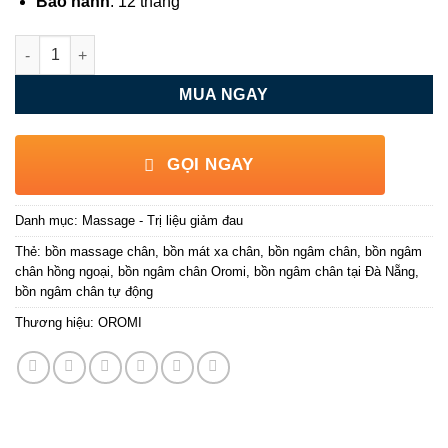
Bảo hành
: 12 tháng
Bồn ngâm chân hồng ngoại tự động Oromi KW208 số lượng
MUA NGAY
GỌI NGAY
Danh mục:
Massage - Trị liệu giảm đau
Thẻ:
bồn massage chân
,
bồn mát xa chân
,
bồn ngâm chân
,
bồn ngâm
chân hồng ngoại
,
bồn ngâm chân Oromi
,
bồn ngâm chân tại Đà Nẵng
,
bồn ngâm chân tự động
Thương hiệu:
OROMI