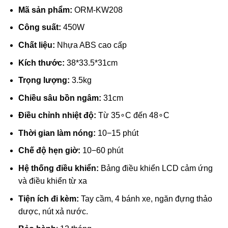
2.500.000 ₫.
là:
Mã sản phẩm:
ORM-KW208
1.600.000 ₫.
Công suất:
450
W
Chất liệu:
Nhựa ABS cao cấp
Kích thước:
38*
33.5*
31
cm
Trọng lượng:
3.5
kg
Chiều sâu bồn ngâm:
31
cm
Điều chỉnh nhiệt độ:
Từ
3
5
∘
C
đến
4
8
∘
C
Thời gian làm nóng:
10
−
15
phút
Chế độ hẹn giờ:
10
−
60
phút
Hệ thống điều khiển:
Bảng điều khiển LCD cảm ứng
và điều khiển từ xa
Tiện ích đi kèm:
Tay cầm, 4 bánh xe, ngăn đựng thảo
dược, nút xả nước.