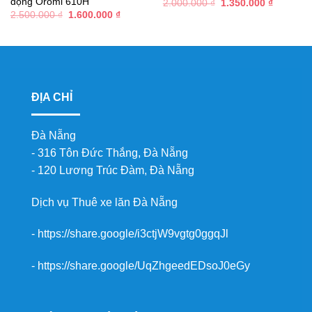
động Oromi 610H
Giá
Giá
2.000.000
₫
1.350.000
₫
gốc
hiện
Giá
Giá
2.500.000
₫
1.600.000
₫
là:
tại
gốc
hiện
2.000.000 ₫.
là:
là:
tại
1.350.00
2.500.000 ₫.
là:
1.600.000 ₫.
ĐỊA CHỈ
Đà Nẵng
- 316 Tôn Đức Thắng, Đà Nẵng
- 120 Lương Trúc Đàm, Đà Nẵng
Dịch vụ
Thuê xe lăn Đà Nẵng
-
https://share.google/i3ctjW9vgtg0ggqJl
-
https://share.google/UqZhgeedEDsoJ0eGy