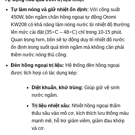
Tự làm nóng và giữ nhiệt ổn định:
Với công suất
450
W
, bồn ngâm chân hồng ngoại tự động Oromi
KW208 có khả năng làm nóng nước từ nhiệt độ thường
lên mức cài đặt (
3
5
∘
C
–
4
8
∘
C
) chỉ trong 10-15 phút.
Quan trọng hơn, bồn sẽ tự động duy trì nhiệt độ nước
ổn định trong suốt quá trình ngâm mà không cần phải
thêm nước nóng thủ công.
Đèn hồng ngoại trị liệu:
Hệ thống đèn hồng ngoại
được tích hợp có tác dụng kép:
Diệt khuẩn, khử trùng:
Giúp giữ vệ sinh
nước ngâm.
Trị liệu nhiệt sâu:
Nhiệt hồng ngoại thẩm
thấu sâu vào mô cơ, kích thích lưu thông máu
mạnh mẽ, hỗ trợ giảm viêm, giảm đau khớp
và cơ.