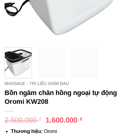
MASSAGE - TRỊ LIỆU GIẢM ĐAU
Bồn ngâm chân hồng ngoại tự động
Oromi KW208
Giá
Giá
2.500.000
1.600.000
₫
₫
gốc
hiện
Thương hiệu:
Oromi
là:
tại