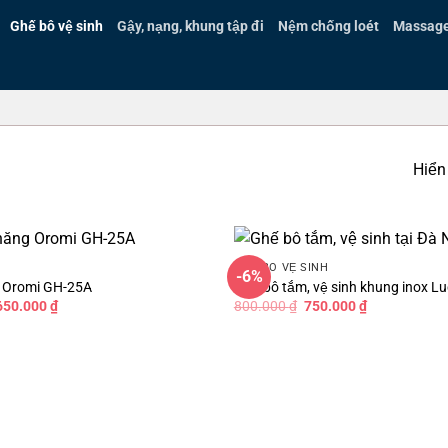
Ghế bô vệ sinh
Gậy, nạng, khung tập đi
Nệm chống loét
Massage 
Hiển 
GHẾ BÔ VỆ SINH
-6%
 Oromi GH-25A
Ghế bô tắm, vệ sinh khung inox L
á
Giá
Giá
Giá
650.000
₫
800.000
₫
750.000
₫
c
hiện
gốc
hiện
tại
là:
tại
750.000 ₫.
là:
800.000 ₫.
là:
1.650.000 ₫.
750.000 ₫.