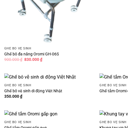
GHẾ BÔ VỆ SINH
Ghế bô đa năng Oromi GH-06S
Giá
Giá
900.000
₫
830.000
₫
gốc
hiện
là:
tại
900.000 ₫.
là:
830.000 ₫.
GHẾ BÔ VỆ SINH
GHẾ BÔ VỆ SINH
Ghế bô vệ sinh di động Việt Nhật
Ghế tắm Oromi 
350.000
₫
GHẾ BÔ VỆ SINH
GHẾ BÔ VỆ SINH
Ghế tắm Oromi gấp gọn
Khung tay vịn b