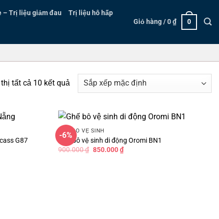
– Trị liệu giảm đau
Trị liệu hô hấp
Giỏ hàng /
0
₫
0
thị tất cả 10 kết quả
GHẾ BÔ VỆ SINH
-6%
ucass G87
Ghế bô vệ sinh di động Oromi BN1
Giá
Giá
900.000
₫
850.000
₫
gốc
hiện
là:
tại
900.000 ₫.
là:
850.000 ₫.