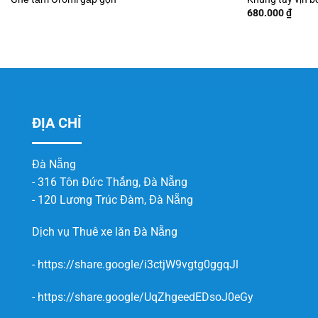
680.000
₫
ĐỊA CHỈ
Đà Nẵng
- 316 Tôn Đức Thắng, Đà Nẵng
- 120 Lương Trúc Đàm, Đà Nẵng
Dịch vụ
Thuê xe lăn Đà Nẵng
-
https://share.google/i3ctjW9vgtg0ggqJl
-
https://share.google/UqZhgeedEDsoJ0eGy