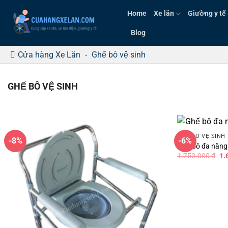
Bỏ
Home
Xe lăn
Giường y tế
qua
nội
Blog
dung
Cửa hàng Xe Lăn
-
Ghế bô vệ sinh
GHẾ BÔ VỆ SINH
GHẾ BÔ VỆ SINH
-8%
-6%
Ghế bô đa năng
Gi
1.750.000
₫
1.
gố
là:
1.