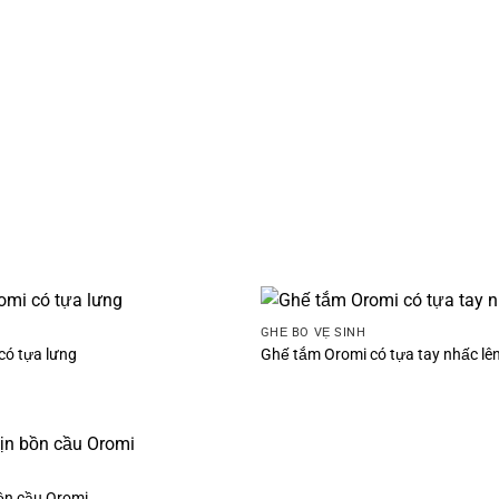
GHẾ BÔ VỆ SINH
có tựa lưng
Ghế tắm Oromi có tựa tay nhấc lê
ồn cầu Oromi