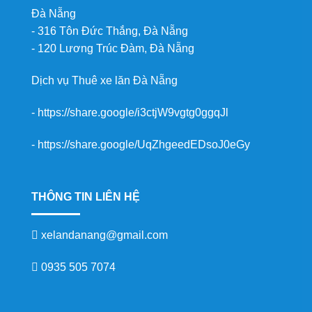
Đà Nẵng
- 316 Tôn Đức Thắng, Đà Nẵng
- 120 Lương Trúc Đàm, Đà Nẵng
Dịch vụ
Thuê xe lăn Đà Nẵng
-
https://share.google/i3ctjW9vgtg0ggqJl
-
https://share.google/UqZhgeedEDsoJ0eGy
THÔNG TIN LIÊN HỆ
xelandanang@gmail.com
0935 505 7074