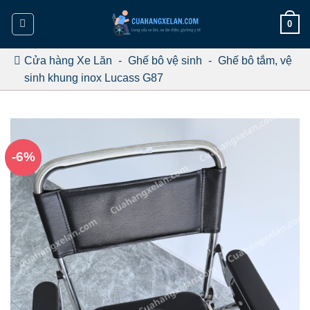
Bỏ
0
qua
nội
dung
Cửa hàng Xe Lăn
-
Ghế bô vệ sinh
-
Ghế bô tắm, vệ
sinh khung inox Lucass G87
-6%