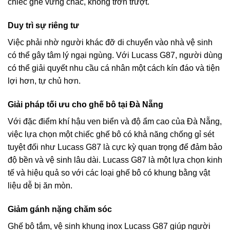
chiếc ghế vững chắc, không trơn trượt.
Duy trì sự riêng tư
Việc phải nhờ người khác đỡ di chuyển vào nhà vệ sinh
có thể gây tâm lý ngại ngùng. Với Lucass G87, người dùng
có thể giải quyết nhu cầu cá nhân một cách kín đáo và tiện
lợi hơn, tự chủ hơn.
Giải pháp tối ưu cho ghế bô tại Đà Nẵng
Với đặc điểm khí hậu ven biển và độ ẩm cao của Đà Nẵng,
việc lựa chọn một chiếc ghế bô có khả năng chống gỉ sét
tuyệt đối như Lucass G87 là cực kỳ quan trọng để đảm bảo
độ bền và vệ sinh lâu dài. Lucass G87 là một lựa chọn kinh
tế và hiệu quả so với các loại ghế bô có khung bằng vật
liệu dễ bị ăn mòn.
Giảm gánh nặng chăm sóc
Ghế bô tắm, vệ sinh khung inox Lucass G87 giúp người