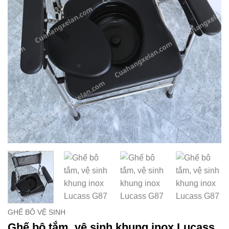
GHẾ BÔ VỆ SINH
Ghế bô tắm, vệ sinh khung inox Lucass