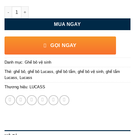
Ghế bô tắm, vệ sinh khung inox Lucass G87 số lượng
MUA NGAY
GỌI NGAY
Danh mục:
Ghế bô vệ sinh
Thẻ:
ghế bô
,
ghế bô Lucass
,
ghế bô tắm
,
ghế bô vệ sinh
,
ghế tắm
Lucass
,
Lucass
Thương hiệu:
LUCASS