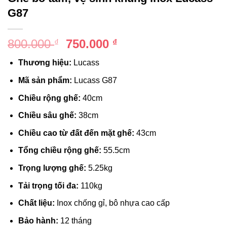
G87
Giá
Giá
800.000
750.000
₫
₫
gốc
hiện
Thương hiệu:
Lucass
là:
tại
800.000 ₫.
là:
Mã sản phẩm:
Lucass G87
750.000 ₫.
Chiều rộng ghế:
40cm
Chiều sâu ghế:
38cm
Chiều cao từ đất đến mặt ghế:
43cm
Tổng chiều rộng ghế:
55.5cm
Trọng lượng ghế:
5.25kg
Tải trọng tối đa:
110kg
Chất liệu:
Inox chống gỉ, bô nhựa cao cấp
Bảo hành:
12 tháng