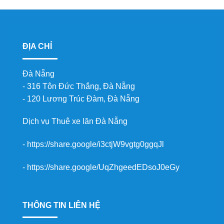
9.500.000 ₫.
là:
8.500.000 ₫.
ĐỊA CHỈ
Đà Nẵng
- 316 Tôn Đức Thắng, Đà Nẵng
- 120 Lương Trúc Đàm, Đà Nẵng
Dịch vụ
Thuê xe lăn Đà Nẵng
-
https://share.google/i3ctjW9vgtg0ggqJl
-
https://share.google/UqZhgeedEDsoJ0eGy
THÔNG TIN LIÊN HỆ