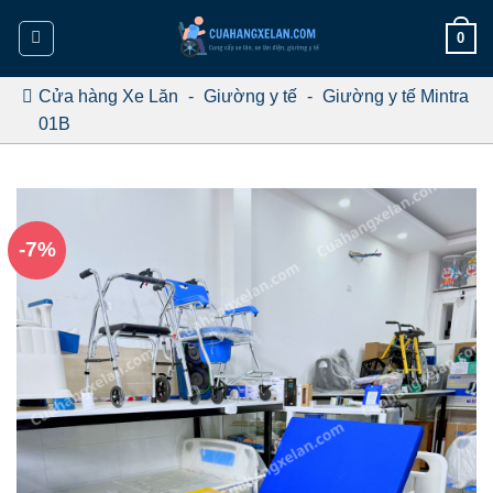
Bỏ
0
qua
nội
dung
Cửa hàng Xe Lăn
-
Giường y tế
-
Giường y tế Mintra
01B
-7%