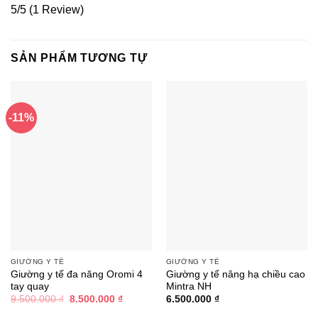
5/5
(1 Review)
SẢN PHẨM TƯƠNG TỰ
-11%
GIƯỜNG Y TẾ
GIƯỜNG Y TẾ
Giường y tế đa năng Oromi 4
Giường y tế nâng hạ chiều cao
tay quay
Mintra NH
Giá
Giá
9.500.000
₫
8.500.000
₫
6.500.000
₫
gốc
hiện
là:
tại