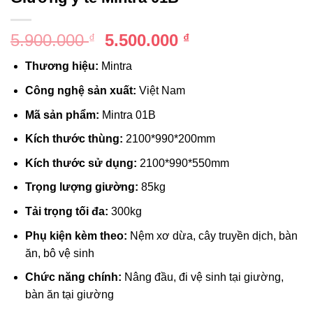
Giá
Giá
5.900.000
5.500.000
₫
₫
gốc
hiện
Thương hiệu:
Mintra
là:
tại
5.900.000 ₫.
là:
Công nghệ sản xuất:
Việt Nam
5.500.000 ₫.
Mã sản phẩm:
Mintra 01B
Kích thước thùng:
2100*990*200mm
Kích thước sử dụng:
2100*990*550mm
Trọng lượng giường:
85kg
Tải trọng tối đa:
300kg
Phụ kiện kèm theo:
Nệm xơ dừa, cây truyền dịch, bàn
ăn, bô vệ sinh
Chức năng chính:
Nâng đầu, đi vệ sinh tại giường,
bàn ăn tại giường