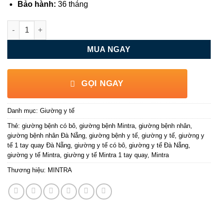
Bảo hành:
36 tháng
Giường y tế Mintra 01B số lượng
MUA NGAY
GỌI NGAY
Danh mục:
Giường y tế
Thẻ:
giường bệnh có bô
,
giường bệnh Mintra
,
giường bệnh nhân
,
giường bệnh nhân Đà Nẵng
,
giường bệnh y tế
,
giường y tế
,
giường y
tế 1 tay quay Đà Nẵng
,
giường y tế có bô
,
giường y tế Đà Nẵng
,
giường y tế Mintra
,
giường y tế Mintra 1 tay quay
,
Mintra
Thương hiệu:
MINTRA