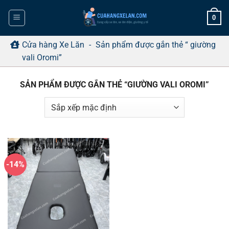
Bỏ
0
qua
nội
dung
Cửa hàng Xe Lăn
-
Sản phẩm được gắn thẻ “ giường
vali Oromi”
SẢN PHẨM ĐƯỢC GẮN THẺ “GIƯỜNG VALI OROMI”
-14%