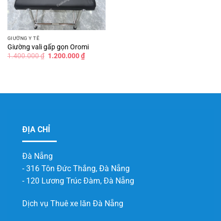
GIƯỜNG Y TẾ
Giường vali gấp gọn Oromi
Giá
Giá
1.400.000
₫
1.200.000
₫
gốc
hiện
là:
tại
1.400.000 ₫.
là:
1.200.000 ₫.
ĐỊA CHỈ
Đà Nẵng
- 316 Tôn Đức Thắng, Đà Nẵng
- 120 Lương Trúc Đàm, Đà Nẵng
Dịch vụ
Thuê xe lăn Đà Nẵng