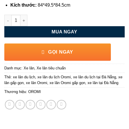
Kích thước:
84*49.5*84.5cm
Xe lăn Oromi gấp gọn XL-84S số lượng
MUA NGAY
GỌI NGAY
Danh mục:
Xe lăn
,
Xe lăn tiêu chuẩn
Thẻ:
xe lăn du lịch
,
xe lăn du lịch Oromi
,
xe lăn du lịch tại Đà Nẵng
,
xe
lăn gấp gọn
,
xe lăn Oromi
,
xe lăn Oromi gấp gọn
,
xe lăn tại Đà Nẵng
Thương hiệu:
OROMI