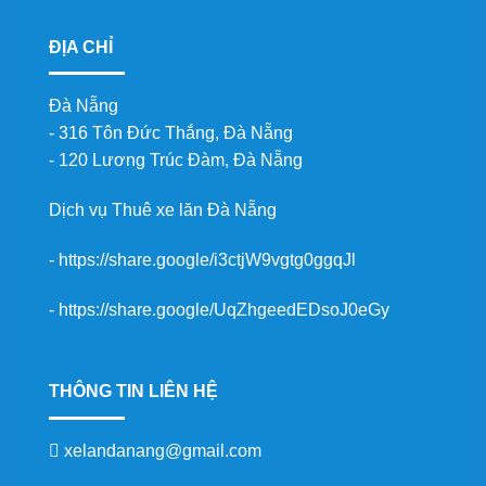
ĐỊA CHỈ
Đà Nẵng
- 316 Tôn Đức Thắng, Đà Nẵng
- 120 Lương Trúc Đàm, Đà Nẵng
Dịch vụ
Thuê xe lăn Đà Nẵng
-
https://share.google/i3ctjW9vgtg0ggqJl
-
https://share.google/UqZhgeedEDsoJ0eGy
THÔNG TIN LIÊN HỆ
xelandanang@gmail.com