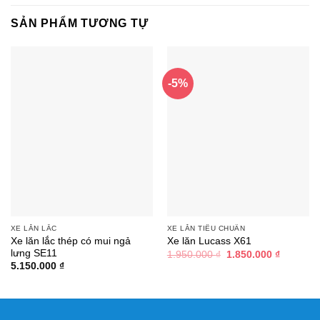
SẢN PHẨM TƯƠNG TỰ
-5%
XE LĂN LẮC
XE LĂN TIÊU CHUẨN
Xe lăn lắc thép có mui ngả
Xe lăn Lucass X61
lưng SE11
Giá
Giá
1.950.000
₫
1.850.000
₫
gốc
hiện
5.150.000
₫
là:
tại
1.950.000 ₫.
là:
1.850.00