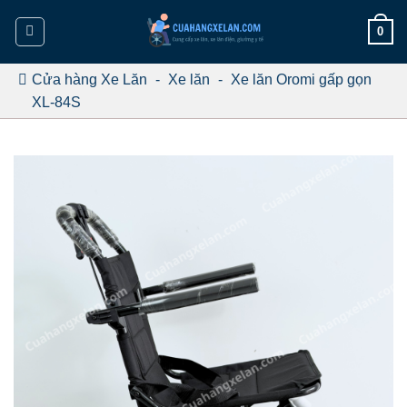
Bỏ
0
qua
nội
dung
Cửa hàng Xe Lăn
-
Xe lăn
-
Xe lăn Oromi gấp gọn
XL-84S