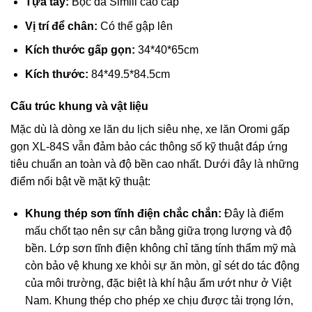
Tựa tay:
Bọc da Simili cao cấp
Vị trí để chân:
Có thể gập lên
Kích thước gấp gọn:
34*40*65cm
Kích thước:
84*49.5*84.5cm
Cấu trúc khung và vật liệu
Mặc dù là dòng xe lăn du lịch siêu nhẹ, xe lăn Oromi gấp
gọn XL-84S vẫn đảm bảo các thông số kỹ thuật đáp ứng
tiêu chuẩn an toàn và độ bền cao nhất. Dưới đây là những
điểm nổi bật về mặt kỹ thuật:
Khung thép sơn tĩnh điện chắc chắn:
Đây là điểm
mấu chốt tạo nên sự cân bằng giữa trọng lượng và độ
bền. Lớp sơn tĩnh điện không chỉ tăng tính thẩm mỹ mà
còn bảo vệ khung xe khỏi sự ăn mòn, gỉ sét do tác động
của môi trường, đặc biệt là khí hậu ẩm ướt như ở Việt
Nam. Khung thép cho phép xe chịu được tải trọng lớn,