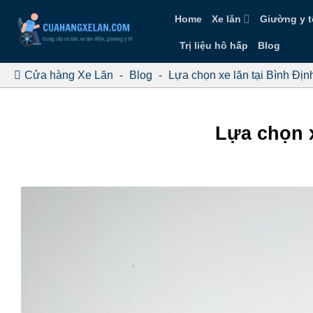
Bỏ
Home
Xe lăn
Giường y t
qua
nội
Trị liệu hô hấp
Blog
dung
Cửa hàng Xe Lăn
-
Blog
-
Lựa chọn xe lăn tại Bình Địn
Lựa chọn x