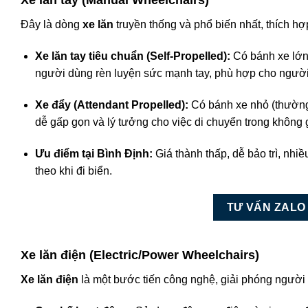
Xe lăn tay (Manual Wheelchairs)
Đây là dòng
xe lăn
truyền thống và phổ biến nhất, thích h
Xe lăn tay tiêu chuẩn (Self-Propelled):
Có bánh xe lớn 
người dùng rèn luyện sức mạnh tay, phù hợp cho người 
Xe đẩy (Attendant Propelled):
Có bánh xe nhỏ (thường 
dễ gấp gọn và lý tưởng cho việc di chuyển trong không 
Ưu điểm tại Bình Định:
Giá thành thấp, dễ bảo trì, nhi
theo khi đi biển.
TƯ VẤN ZALO
Xe lăn điện (Electric/Power Wheelchairs)
Xe lăn điện
là một bước tiến công nghệ, giải phóng người d