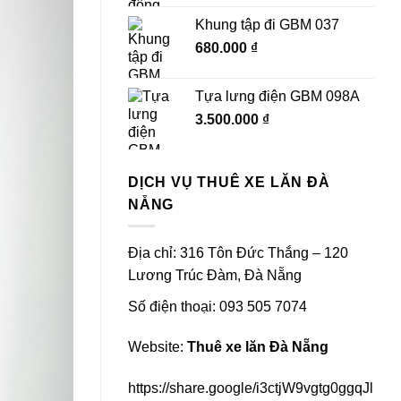
Khung tập đi GBM 037
680.000
₫
Tựa lưng điện GBM 098A
3.500.000
₫
DỊCH VỤ THUÊ XE LĂN ĐÀ
NẴNG
Địa chỉ: 316 Tôn Đức Thắng – 120
Lương Trúc Đàm, Đà Nẵng
Số điện thoại: 093 505 7074
Website:
Thuê xe lăn Đà Nẵng
https://share.google/i3ctjW9vgtg0ggqJl