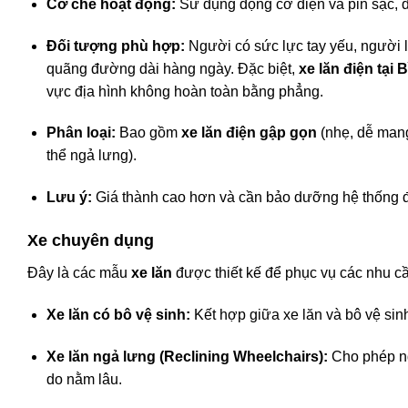
Cơ chế hoạt động:
Sử dụng động cơ điện và pin sạc, đ
Đối tượng phù hợp:
Người có sức lực tay yếu, người 
quãng đường dài hàng ngày. Đặc biệt,
xe lăn điện tại 
vực địa hình không hoàn toàn bằng phẳng.
Phân loại:
Bao gồm
xe lăn điện gập gọn
(nhẹ, dễ man
thể ngả lưng).
Lưu ý:
Giá thành cao hơn và cần bảo dưỡng hệ thống đ
Xe chuyên dụng
Đây là các mẫu
xe lăn
được thiết kế để phục vụ các nhu cầu
Xe lăn có bô vệ sinh:
Kết hợp giữa xe lăn và bô vệ sinh
Xe lăn ngả lưng (Reclining Wheelchairs):
Cho phép ng
do nằm lâu.