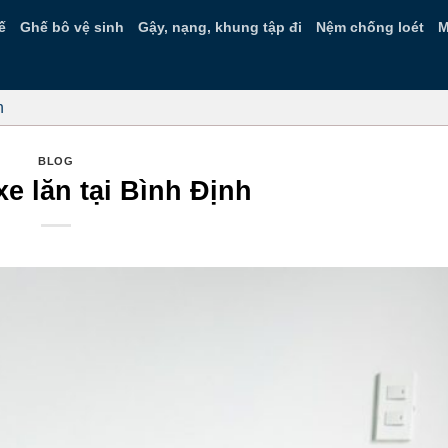
ế
Ghế bô vệ sinh
Gậy, nạng, khung tập đi
Nệm chống loét
M
h
BLOG
e lăn tại Bình Định