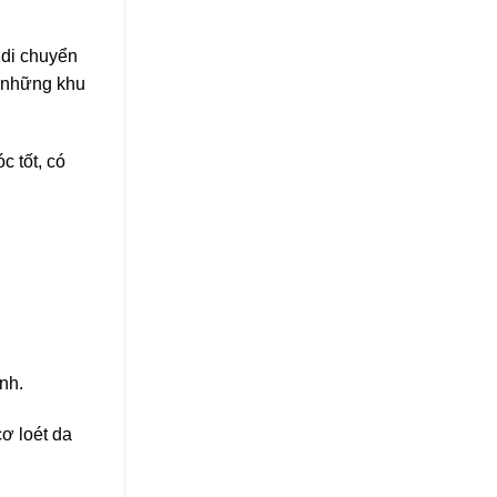
 di chuyển
o những khu
c tốt, có
nh.
ơ loét da