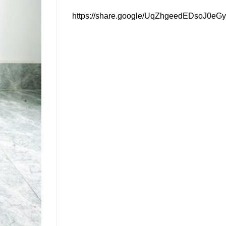
https://share.google/UqZhgeedEDsoJ0eGy