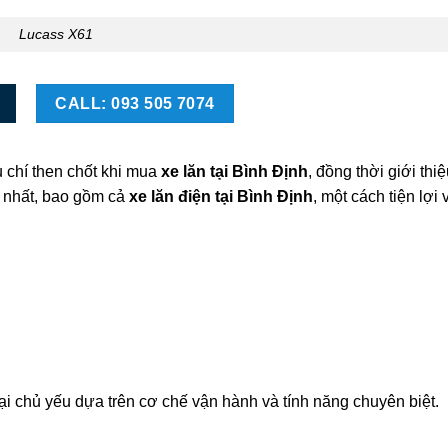
Lucass X61
CALL: 093 505 7074
êu chí then chốt khi mua
xe lăn tại Bình Định
, đồng thời giới thi
t nhất, bao gồm cả
xe lăn điện tại Bình Định
, một cách tiện lợi
i chủ yếu dựa trên cơ chế vận hành và tính năng chuyên biệt.