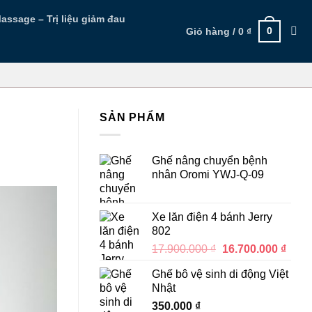
assage – Trị liệu giảm đau
0
Giỏ hàng /
0
₫
SẢN PHẨM
Ghế nâng chuyển bệnh
nhân Oromi YWJ-Q-09
Xe lăn điện 4 bánh Jerry
802
Giá
Giá
17.900.000
₫
16.700.000
₫
gốc
hiện
Ghế bô vệ sinh di động Việt
là:
tại
Nhật
17.900.000 ₫.
là:
350.000
₫
16.70