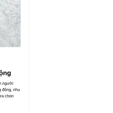
động
ìn người
ng động, nhu
lựa chọn