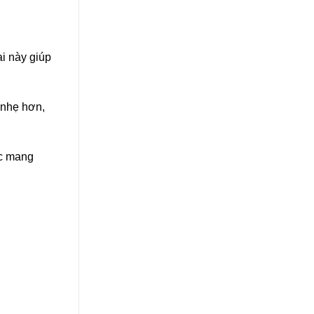
i này giúp
 nhẹ hơn,
ặc mang