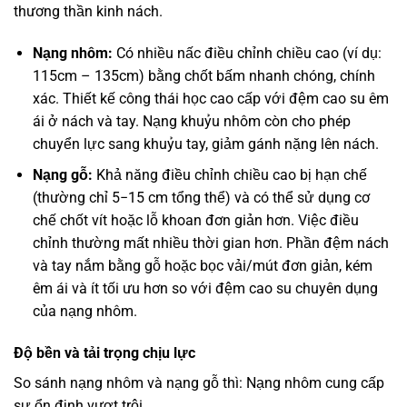
thương thần kinh nách.
Nạng nhôm:
Có nhiều nấc điều chỉnh chiều cao (ví dụ:
115cm – 135cm) bằng chốt bấm nhanh chóng, chính
xác. Thiết kế công thái học cao cấp với đệm cao su êm
ái ở nách và tay. Nạng khuỷu nhôm còn cho phép
chuyển lực sang khuỷu tay, giảm gánh nặng lên nách.
Nạng gỗ:
Khả năng điều chỉnh chiều cao bị hạn chế
(thường chỉ
5
−
15
cm tổng thể) và có thể sử dụng cơ
chế chốt vít hoặc lỗ khoan đơn giản hơn. Việc điều
chỉnh thường mất nhiều thời gian hơn. Phần đệm nách
và tay nắm bằng gỗ hoặc bọc vải/mút đơn giản, kém
êm ái và ít tối ưu hơn so với đệm cao su chuyên dụng
của nạng nhôm.
Độ bền và tải trọng chịu lực
So sánh nạng nhôm và nạng gỗ thì: Nạng nhôm cung cấp
sự ổn định vượt trội.