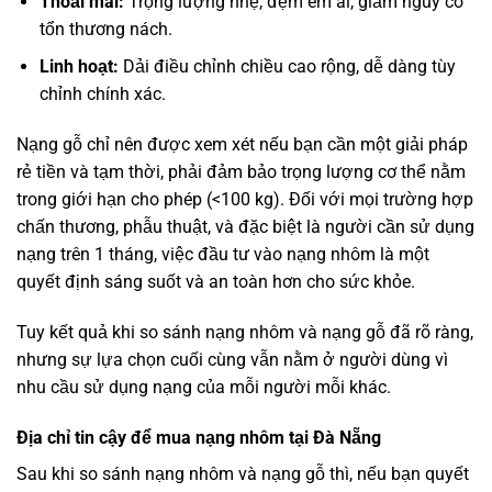
Thoải mái:
Trọng lượng nhẹ, đệm êm ái, giảm nguy cơ
tổn thương nách.
Linh hoạt:
Dải điều chỉnh chiều cao rộng, dễ dàng tùy
chỉnh chính xác.
Nạng gỗ chỉ nên được xem xét nếu bạn cần một giải pháp
rẻ tiền và tạm thời, phải đảm bảo trọng lượng cơ thể nằm
trong giới hạn cho phép (
<
100
kg). Đối với mọi trường hợp
chấn thương, phẫu thuật, và đặc biệt là người cần sử dụng
nạng trên
1
tháng, việc đầu tư vào nạng nhôm là một
quyết định sáng suốt và an toàn hơn cho sức khỏe.
Tuy kết quả khi so sánh nạng nhôm và nạng gỗ đã rõ ràng,
nhưng sự lựa chọn cuối cùng vẫn nằm ở người dùng vì
nhu cầu sử dụng nạng của mỗi người mỗi khác.
Địa chỉ tin cậy để mua nạng nhôm tại Đà Nẵng
Sau khi so sánh nạng nhôm và nạng gỗ thì, nếu bạn quyết