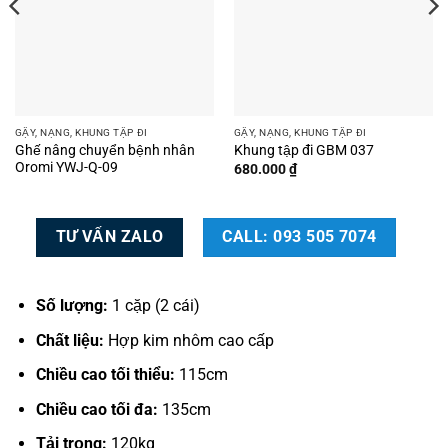
GẬY, NẠNG, KHUNG TẬP ĐI
GẬY, NẠNG, KHUNG TẬP ĐI
Ghế nâng chuyển bệnh nhân
Khung tập đi GBM 037
Oromi YWJ-Q-09
680.000
₫
00 ₫.
TƯ VẤN ZALO
CALL: 093 505 7074
Số lượng:
1 cặp (2 cái)
Chất liệu:
Hợp kim nhôm cao cấp
Chiều cao tối thiểu:
115cm
Chiều cao tối đa:
135cm
Tải trọng:
120kg