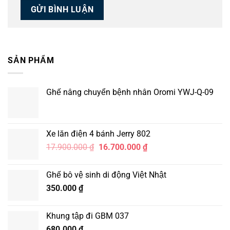
SẢN PHẨM
Ghế nâng chuyển bệnh nhân Oromi YWJ-Q-09
Xe lăn điện 4 bánh Jerry 802
Giá
Giá
17.900.000
₫
16.700.000
₫
gốc
hiện
là:
tại
Ghế bô vệ sinh di động Việt Nhật
17.900.000 ₫.
là:
350.000
₫
16.700.000 ₫.
Khung tập đi GBM 037
680.000
₫