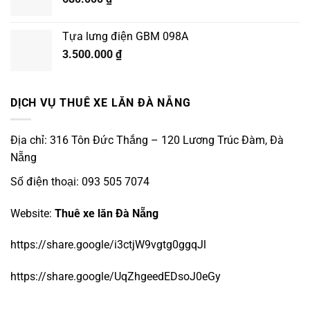
Tựa lưng điện GBM 098A
3.500.000
₫
DỊCH VỤ THUÊ XE LĂN ĐÀ NẴNG
Địa chỉ: 316 Tôn Đức Thắng – 120 Lương Trúc Đàm, Đà
Nẵng
Số điện thoại: 093 505 7074
Website:
Thuê xe lăn Đà Nẵng
https://share.google/i3ctjW9vgtg0ggqJl
https://share.google/UqZhgeedEDsoJ0eGy