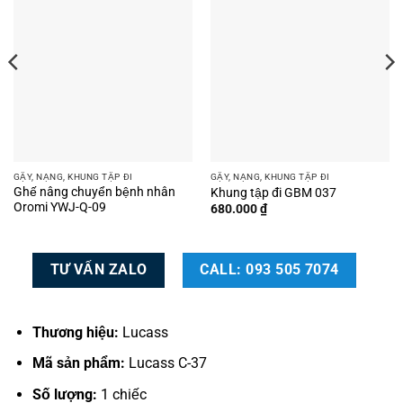
GẬY, NẠNG, KHUNG TẬP ĐI
GẬY, NẠNG, KHUNG TẬP ĐI
Ghế nâng chuyển bệnh nhân
Khung tập đi GBM 037
Oromi YWJ-Q-09
680.000
₫
00 ₫.
TƯ VẤN ZALO
CALL: 093 505 7074
Thương hiệu:
Lucass
Mã sản phẩm:
Lucass C-37
Số lượng:
1 chiếc