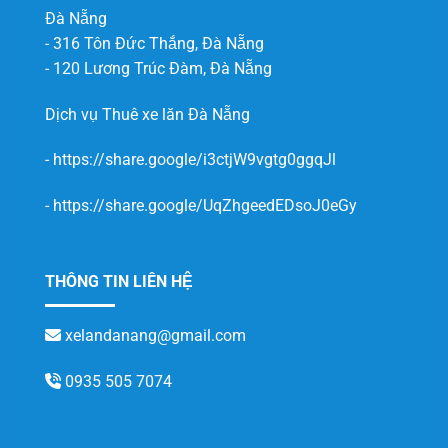
Đà Nẵng
- 316 Tôn Đức Thắng, Đà Nẵng
- 120 Lương Trúc Đàm, Đà Nẵng
Dịch vụ
Thuê xe lăn Đà Nẵng
-
https://share.google/i3ctjW9vgtg0ggqJl
-
https://share.google/UqZhgeedEDsoJ0eGy
THÔNG TIN LIÊN HỆ
xelandanang@gmail.com
0935 505 7074