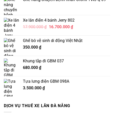
Xe lăn điện 4 bánh Jerry 802
Giá
Giá
17.900.000
₫
16.700.000
₫
gốc
hiện
là:
tại
Ghế bô vệ sinh di động Việt Nhật
17.900.000 ₫.
là:
350.000
₫
16.700.000 ₫.
Khung tập đi GBM 037
680.000
₫
Tựa lưng điện GBM 098A
3.500.000
₫
DỊCH VỤ THUÊ XE LĂN ĐÀ NẴNG