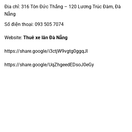
Địa chỉ: 316 Tôn Đức Thắng – 120 Lương Trúc Đàm, Đà
Nẵng
Số điện thoại: 093 505 7074
Website:
Thuê xe lăn Đà Nẵng
https://share.google/i3ctjW9vgtg0ggqJl
https://share.google/UqZhgeedEDsoJ0eGy