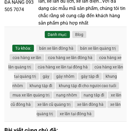
lăn, xe lăn du lịch, xe lăn điện…Với đa
dạng các mẫu mã sản phẩm, chúng tôi tin
chắc rằng sẽ cung cấp đến khách hàng
sản phẩm phù hợp nhất
Danh mục:
Blog
Từ khóa:
bán xe lăn đông hà
bán xe lăn quảng trị
cửa hàng xe lăn
cửa hàng xe lăn đông hà
cửa hàng xe
lăn quảng trị
cửa hàng xe lăn tại đông hà
cửa hàng xe lăn
tại quảng trị
gậy
gậy nhôm
gậy tập đi
khung
nhôm
khung tập đi
khung tập đi cho người cao tuổi
mua xe lăn quảng trị
nạng nhôm
nạng tâp đi
xe lăn
cũ đông hà
xe lăn cũ quảng trị
xe lăn đông hà
xe lăn
quảng trị
xe lăn tại đông hà
Bài viết cùng chủ đề: