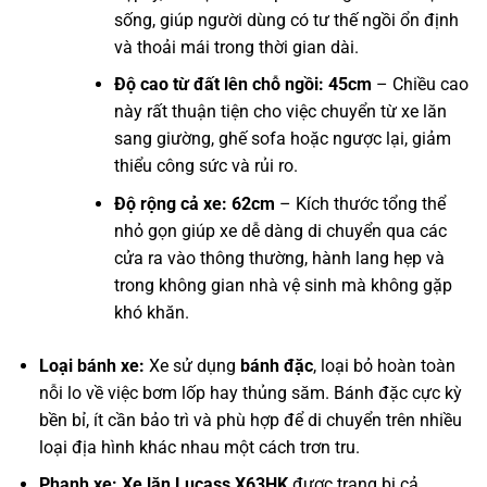
sống, giúp người dùng có tư thế ngồi ổn định
và thoải mái trong thời gian dài.
Độ cao từ đất lên chỗ ngồi: 45cm
– Chiều cao
này rất thuận tiện cho việc chuyển từ xe lăn
sang giường, ghế sofa hoặc ngược lại, giảm
thiểu công sức và rủi ro.
Độ rộng cả xe: 62cm
– Kích thước tổng thể
nhỏ gọn giúp xe dễ dàng di chuyển qua các
cửa ra vào thông thường, hành lang hẹp và
trong không gian nhà vệ sinh mà không gặp
khó khăn.
Loại bánh xe:
Xe sử dụng
bánh đặc
, loại bỏ hoàn toàn
nỗi lo về việc bơm lốp hay thủng săm. Bánh đặc cực kỳ
bền bỉ, ít cần bảo trì và phù hợp để di chuyển trên nhiều
loại địa hình khác nhau một cách trơn tru.
Phanh xe:
Xe lăn Lucass X63HK
được trang bị cả