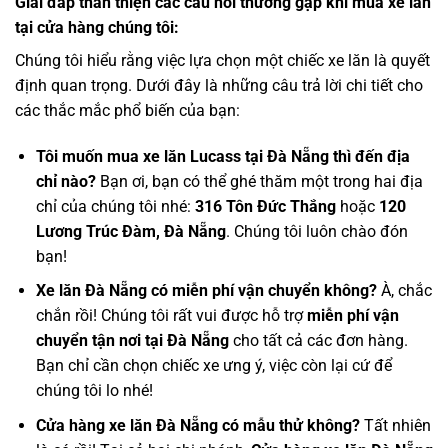
Giải đáp thân thiện các câu hỏi thường gặp khi mua xe lăn
tại cửa hàng chúng tôi:
Chúng tôi hiểu rằng việc lựa chọn một chiếc xe lăn là quyết
định quan trọng. Dưới đây là những câu trả lời chi tiết cho
các thắc mắc phổ biến của bạn:
Tôi muốn mua xe lăn
Lucass tại Đà Nẵng
thì đến địa
chỉ nào?
Bạn ơi, bạn có thể ghé thăm một trong hai địa
chỉ của chúng tôi nhé:
316 Tôn Đức Thắng
hoặc
120
Lương Trúc Đàm, Đà Nẵng
. Chúng tôi luôn chào đón
bạn!
Xe lăn Đà Nẵng có miễn phí vận chuyển không?
À, chắc
chắn rồi! Chúng tôi rất vui được hỗ trợ
miễn phí vận
chuyển tận nơi tại Đà Nẵng
cho tất cả các đơn hàng.
Bạn chỉ cần chọn chiếc xe ưng ý, việc còn lại cứ để
chúng tôi lo nhé!
Cửa hàng xe lăn Đà Nẵng có mẫu thử không?
Tất nhiên