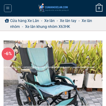
Bỏ
0
qua
nội
dung
Cửa hàng Xe Lăn
-
Xe lăn
-
Xe lăn tay
-
Xe lăn
nhôm
-
Xe lăn khung nhôm X63HK
-6%