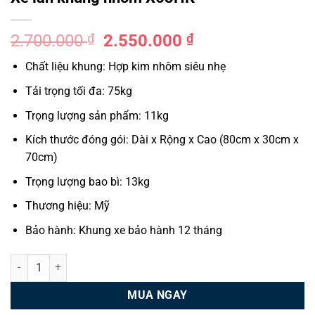
Giá
Giá
2.700.000
₫
2.550.000
₫
gốc
hiện
Chất liệu khung: Hợp kim nhôm siêu nhẹ
là:
tại
2.700.000 ₫.
là:
Tải trọng tối đa: 75kg
2.550.000 ₫.
Trọng lượng sản phẩm: 11kg
Kích thước đóng gói: Dài x Rộng x Cao (80cm x 30cm x
70cm)
Trọng lượng bao bì: 13kg
Thương hiệu: Mỹ
Bảo hành: Khung xe bảo hành 12 tháng
Xe lăn khung nhôm X63HK số lượng
MUA NGAY