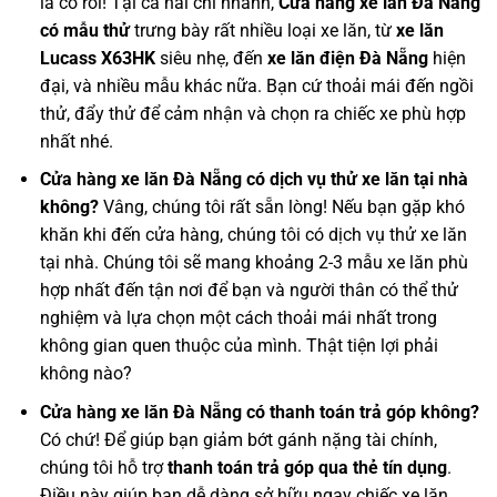
là có rồi! Tại cả hai chi nhánh,
Cửa hàng xe lăn Đà Nẵng
có mẫu thử
trưng bày rất nhiều loại xe lăn, từ
xe lăn
Lucass X63HK
siêu nhẹ, đến
xe lăn điện Đà Nẵng
hiện
đại, và nhiều mẫu khác nữa. Bạn cứ thoải mái đến ngồi
thử, đẩy thử để cảm nhận và chọn ra chiếc xe phù hợp
nhất nhé.
Cửa hàng xe lăn Đà Nẵng có dịch vụ thử xe lăn tại nhà
không?
Vâng, chúng tôi rất sẵn lòng! Nếu bạn gặp khó
khăn khi đến cửa hàng, chúng tôi có dịch vụ thử xe lăn
tại nhà. Chúng tôi sẽ mang khoảng 2-3 mẫu xe lăn phù
hợp nhất đến tận nơi để bạn và người thân có thể thử
nghiệm và lựa chọn một cách thoải mái nhất trong
không gian quen thuộc của mình. Thật tiện lợi phải
không nào?
Cửa hàng xe lăn Đà Nẵng có thanh toán trả góp không?
Có chứ! Để giúp bạn giảm bớt gánh nặng tài chính,
chúng tôi hỗ trợ
thanh toán trả góp qua thẻ tín dụng
.
Điều này giúp bạn dễ dàng sở hữu ngay chiếc xe lăn