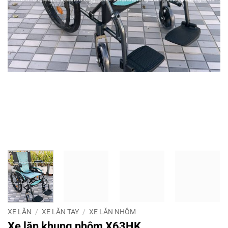
XE LĂN
/
XE LĂN TAY
/
XE LĂN NHÔM
Xe lăn khung nhôm X63HK