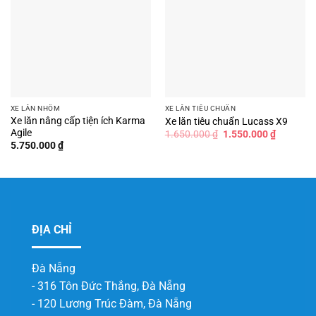
XE LĂN NHÔM
XE LĂN TIÊU CHUẨN
Xe lăn nâng cấp tiện ích Karma
Xe lăn tiêu chuẩn Lucass X9
Agile
Giá
Giá
1.650.000
₫
1.550.000
₫
gốc
hiện
5.750.000
₫
là:
tại
1.650.000 ₫.
là:
1.550.00
ĐỊA CHỈ
Đà Nẵng
- 316 Tôn Đức Thắng, Đà Nẵng
- 120 Lương Trúc Đàm, Đà Nẵng