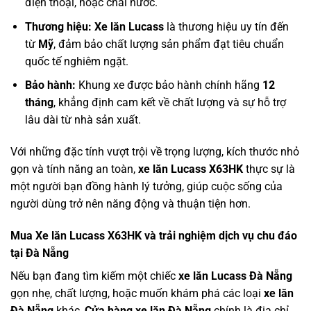
điện thoại, hoặc chai nước.
Thương hiệu:
Xe lăn Lucass
là thương hiệu uy tín đến
từ
Mỹ
, đảm bảo chất lượng sản phẩm đạt tiêu chuẩn
quốc tế nghiêm ngặt.
Bảo hành:
Khung xe được bảo hành chính hãng
12
tháng
, khẳng định cam kết về chất lượng và sự hỗ trợ
lâu dài từ nhà sản xuất.
Với những đặc tính vượt trội về trọng lượng, kích thước nhỏ
gọn và tính năng an toàn,
xe lăn Lucass X63HK
thực sự là
một người bạn đồng hành lý tưởng, giúp cuộc sống của
người dùng trở nên năng động và thuận tiện hơn.
Mua Xe lăn Lucass X63HK và trải nghiệm dịch vụ chu đáo
tại Đà Nẵng
Nếu bạn đang tìm kiếm một chiếc
xe lăn Lucass Đà Nẵng
gọn nhẹ, chất lượng, hoặc muốn khám phá các loại
xe lăn
Đà Nẵng
khác,
Cửa hàng xe lăn Đà Nẵng
chính là địa chỉ