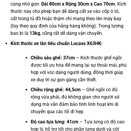
cùng nhỏ gọn:
Dài 80cm x Rộng 30cm x Cao 70cm
. Kích
thước này cho phép bạn dễ dàng cất xe vào cốp ô tô,
cất trong tủ đồ hoặc thậm chí mang theo lên máy bay
(tùy theo quy định của hãng hàng không). Trọng lượng
bao bì là
13kg
, cũng rất dễ dàng vận chuyển.
Kích thước xe lăn tiêu chuẩn Lucass X63HK:
Chiều sâu ghế: 37cm
– Kích thước ghế ngồi
được tối ưu hóa để mang lại sự thoải mái, phù
hợp với vóc dáng người dùng, đồng thời giúp
xe duy trì sự gọn gàng cần thiết.
Chiều rộng ghế: 44,5cm
– Ghế ngồi có độ
rộng vừa phải, đủ không gian cho người sử
dụng mà vẫn đảm bảo tính linh hoạt khi di
chuyển qua các lối đi hẹp.
Độ cao tựa lưng: 41cm
– Tựa lưng có độ cao
hợp lý, hỗ trợ tốt cho phần lưng dưới và cột