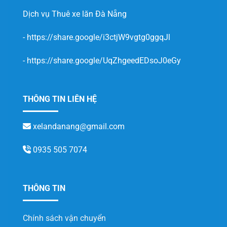
Dịch vụ
Thuê xe lăn Đà Nẵng
-
https://share.google/i3ctjW9vgtg0ggqJl
-
https://share.google/UqZhgeedEDsoJ0eGy
THÔNG TIN LIÊN HỆ
xelandanang@gmail.com
0935 505 7074
THÔNG TIN
Chính sách vận chuyển