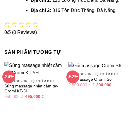
Địa chỉ 1:
120 Lương Trúc Đàm, Đà Nẵng.
Địa chỉ 2:
316 Tôn Đức Thắng, Đà Nẵng.
0/5
(0 Reviews)
SẢN PHẨM TƯƠNG TỰ
MASSAGE - TRỊ LIỆU GIẢM ĐAU
-24%
-52%
Gối massage Oromi S6
MASSAGE - TRỊ LIỆU GIẢM ĐAU
Giá
Giá
2.500.000
₫
1.200.000
₫
Súng massage nhiệt cầm tay
gốc
hiện
Oromi KT-5H
là:
tại
2.500.000 ₫.
là:
Giá
Giá
650.000
₫
495.000
₫
1.200.00
gốc
hiện
là:
tại
650.000 ₫.
là:
495.000 ₫.