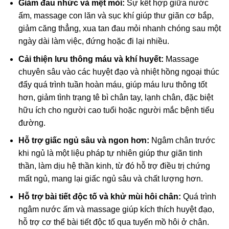
Giảm đau nhức và mệt mỏi:
Sự kết hợp giữa nước
ấm, massage con lăn và sục khí giúp thư giãn cơ bắp,
giảm căng thẳng, xua tan đau mỏi nhanh chóng sau một
ngày dài làm việc, đứng hoặc đi lại nhiều.
Cải thiện lưu thông máu và khí huyết:
Massage
chuyên sâu vào các huyệt đạo và nhiệt hồng ngoại thúc
đẩy quá trình tuần hoàn máu, giúp máu lưu thông tốt
hơn, giảm tình trạng tê bì chân tay, lạnh chân, đặc biệt
hữu ích cho người cao tuổi hoặc người mắc bệnh tiểu
đường.
Hỗ trợ giấc ngủ sâu và ngon hơn:
Ngâm chân trước
khi ngủ là một liệu pháp tự nhiên giúp thư giãn tinh
thần, làm dịu hệ thần kinh, từ đó hỗ trợ điều trị chứng
mất ngủ, mang lại giấc ngủ sâu và chất lượng hơn.
Hỗ trợ bài tiết độc tố và khử mùi hôi chân:
Quá trình
ngâm nước ấm và massage giúp kích thích huyệt đạo,
hỗ trợ cơ thể bài tiết độc tố qua tuyến mồ hôi ở chân.