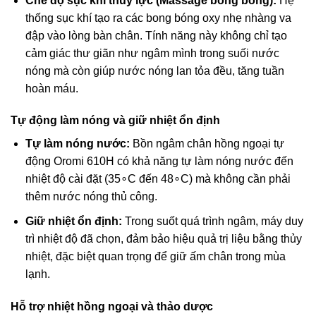
Chế độ sục khí thủy lực (Massage bong bóng):
Hệ
thống sục khí tạo ra các bong bóng oxy nhẹ nhàng va
đập vào lòng bàn chân. Tính năng này không chỉ tạo
cảm giác thư giãn như ngâm mình trong suối nước
nóng mà còn giúp nước nóng lan tỏa đều, tăng tuần
hoàn máu.
Tự động làm nóng và giữ nhiệt ổn định
Tự làm nóng nước:
Bồn ngâm chân hồng ngoại tự
động Oromi 610H có khả năng tự làm nóng nước đến
nhiệt độ cài đặt (
3
5
∘
C
đến
4
8
∘
C
) mà không cần phải
thêm nước nóng thủ công.
Giữ nhiệt ổn định:
Trong suốt quá trình ngâm, máy duy
trì nhiệt độ đã chọn, đảm bảo hiệu quả trị liệu bằng thủy
nhiệt, đặc biệt quan trọng để giữ ấm chân trong mùa
lạnh.
Hỗ trợ nhiệt hồng ngoại và thảo dược