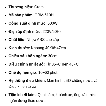
gốc
hiện
Thương hiệu:
Oromi
là:
tại
2.500.000 ₫.
là:
Mã sản phẩm:
ORM-610H
1.600.000 ₫.
Công suất định mức:
500W
Điện áp định mức:
220V/50Hz
Chất liệu:
Nhựa ABS cao cấp
Kích thước:
Khoảng
40*
36*
47
cm
Chiều sâu bồn ngâm:
30cm
Điều chỉnh nhiệt độ:
Từ
3
5
∘
C
đến
4
8
∘
C
Chế độ hẹn giờ:
10
−
60
phút
Hệ thống điều khiển:
Màn hình LED chống nước và
Điều khiển từ xa
Tiện ích đi kèm:
Quai cầm, 4 bánh xe, ống xả nước,
ngăn đựng thảo dược.