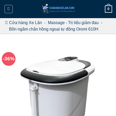
Bỏ
0
qua
nội
dung
Cửa hàng Xe Lăn
-
Massage - Trị liệu giảm đau
-
Bồn ngâm chân hồng ngoại tự động Oromi 610H
-36%