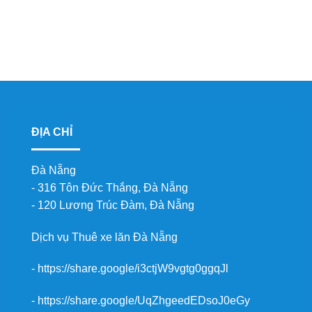
ĐỊA CHỈ
Đà Nẵng
- 316 Tôn Đức Thắng, Đà Nẵng
- 120 Lương Trúc Đàm, Đà Nẵng
Dịch vụ
Thuê xe lăn Đà Nẵng
-
https://share.google/i3ctjW9vgtg0ggqJl
-
https://share.google/UqZhgeedEDsoJ0eGy