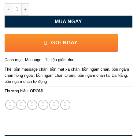
Bồn ngâm chân hồng ngoại tự động Oromi 610H số lượng
MUA NGAY
GỌI NGAY
Danh mục:
Massage - Trị liệu giảm đau
Thẻ:
bồn massage chân
,
bồn mát xa chân
,
bồn ngâm chân
,
bồn ngâm
chân hồng ngoại
,
bồn ngâm chân Oromi
,
bồn ngâm chân tại Đà Nẵng
,
bồn ngâm chân tự động
Thương hiệu:
OROMI