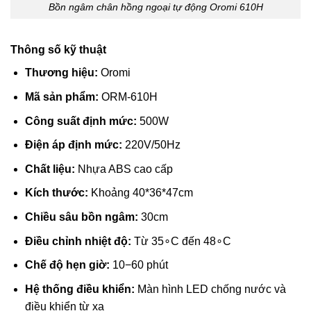
Bồn ngâm chân hồng ngoại tự động Oromi 610H
Thông số kỹ thuật
Thương hiệu:
Oromi
Mã sản phẩm:
ORM-610H
Công suất định mức:
500W
Điện áp định mức:
220V/50Hz
Chất liệu:
Nhựa ABS cao cấp
Kích thước:
Khoảng
40*
36*
47
cm
Chiều sâu bồn ngâm:
30cm
Điều chỉnh nhiệt độ:
Từ
3
5
∘
C
đến
4
8
∘
C
Chế độ hẹn giờ:
10
−
60
phút
Hệ thống điều khiển:
Màn hình LED chống nước và
điều khiển từ xa