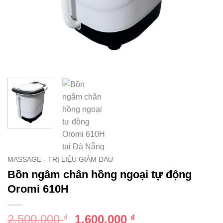
MASSAGE - TRỊ LIỆU GIẢM ĐAU
Bồn ngâm chân hồng ngoại tự động
Oromi 610H
Giá
Giá
2.500.000
1.600.000
₫
₫