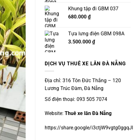
Khung tập đi GBM 037
680.000
₫
Tựa lưng điện GBM 098A
3.500.000
₫
DỊCH VỤ THUÊ XE LĂN ĐÀ NẴNG
Địa chỉ: 316 Tôn Đức Thắng – 120
Lương Trúc Đàm, Đà Nẵng
Số điện thoại: 093 505 7074
Website:
Thuê xe lăn Đà Nẵng
https://share.google/i3ctjW9vgtg0ggqJl