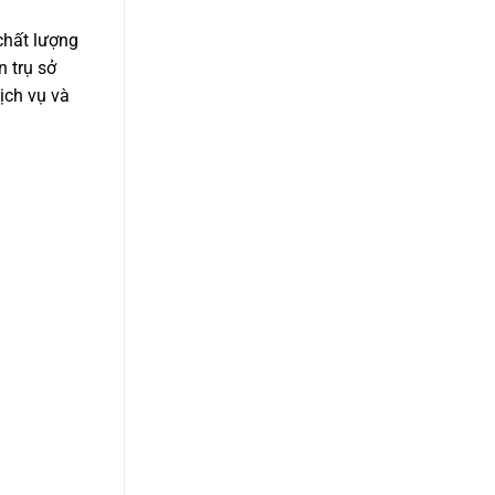
hất lượng
n trụ sở
ịch vụ và