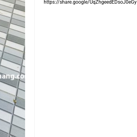
https://share.google/UqZhgeedEDsoJ0eGy