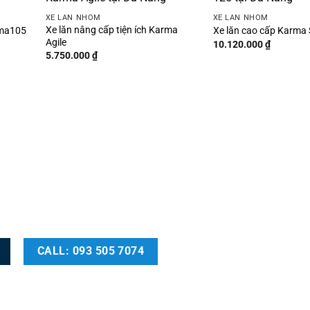
XE LĂN NHÔM
XE LĂN NHÔM
Xe lăn nâng cấp tiện ích Karma
oma105
Xe lăn cao cấp Karma 
Agile
10.120.000
₫
5.750.000
₫
CALL: 093 505 7074