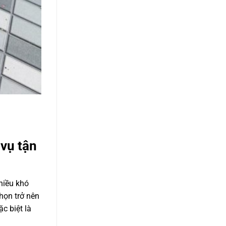
 vụ tận
hiều khó
họn trở nên
c biệt là