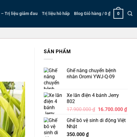
Giỏ hàng /
0
₫
– Trị liệu giảm đau
Trị liệu hô hấp
Blog
0
SẢN PHẨM
Ghế nâng chuyển bệnh
nhân Oromi YWJ-Q-09
Xe lăn điện 4 bánh Jerry
802
Giá
Giá
17.900.000
₫
16.700.000
₫
gốc
hiện
Ghế bô vệ sinh di động Việt
là:
tại
Nhật
17.900.000 ₫.
là:
350.000
₫
16.7