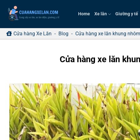
Bỏ
qua
Home
Xe lăn
Giường y tế
nội
dung
Cửa hàng Xe Lăn
-
Blog
-
Cửa hàng xe lăn khung nhôm 
Cửa hàng xe lăn khun