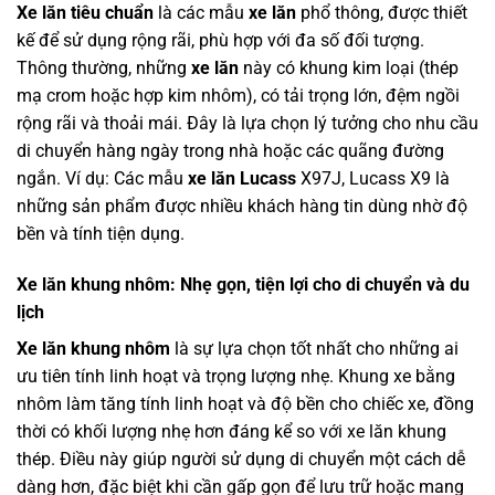
Xe lăn tiêu chuẩn
là các mẫu
xe lăn
phổ thông, được thiết
kế để sử dụng rộng rãi, phù hợp với đa số đối tượng.
Thông thường, những
xe lăn
này có khung kim loại (thép
mạ crom hoặc hợp kim nhôm), có tải trọng lớn, đệm ngồi
rộng rãi và thoải mái. Đây là lựa chọn lý tưởng cho nhu cầu
di chuyển hàng ngày trong nhà hoặc các quãng đường
ngắn. Ví dụ: Các mẫu
xe lăn Lucass
X97J, Lucass X9 là
những sản phẩm được nhiều khách hàng tin dùng nhờ độ
bền và tính tiện dụng.
Xe lăn khung nhôm: Nhẹ gọn, tiện lợi cho di chuyển và du
lịch
Xe lăn khung nhôm
là sự lựa chọn tốt nhất cho những ai
ưu tiên tính linh hoạt và trọng lượng nhẹ. Khung xe bằng
nhôm làm tăng tính linh hoạt và độ bền cho chiếc xe, đồng
thời có khối lượng nhẹ hơn đáng kể so với xe lăn khung
thép. Điều này giúp người sử dụng di chuyển một cách dễ
dàng hơn, đặc biệt khi cần gấp gọn để lưu trữ hoặc mang