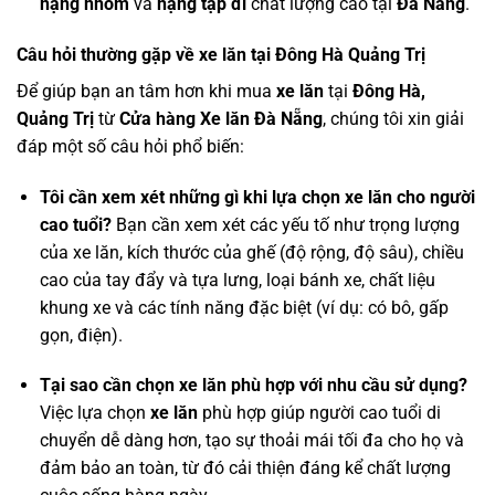
nạng nhôm
và
nạng tập đi
chất lượng cao tại
Đà Nẵng
.
Câu hỏi thường gặp về xe lăn tại Đông Hà Quảng Trị
Để giúp bạn an tâm hơn khi mua
xe lăn
tại
Đông Hà,
Quảng Trị
từ
Cửa hàng Xe lăn Đà Nẵng
, chúng tôi xin giải
đáp một số câu hỏi phổ biến:
Tôi cần xem xét những gì khi lựa chọn xe lăn cho người
cao tuổi?
Bạn cần xem xét các yếu tố như trọng lượng
của xe lăn, kích thước của ghế (độ rộng, độ sâu), chiều
cao của tay đẩy và tựa lưng, loại bánh xe, chất liệu
khung xe và các tính năng đặc biệt (ví dụ: có bô, gấp
gọn, điện).
Tại sao cần chọn xe lăn phù hợp với nhu cầu sử dụng?
Việc lựa chọn
xe lăn
phù hợp giúp người cao tuổi di
chuyển dễ dàng hơn, tạo sự thoải mái tối đa cho họ và
đảm bảo an toàn, từ đó cải thiện đáng kể chất lượng