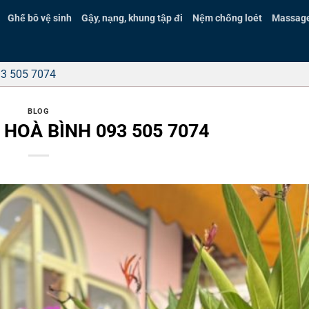
Ghế bô vệ sinh
Gậy, nạng, khung tập đi
Nệm chống loét
Massage 
3 505 7074
BLOG
 HOÀ BÌNH 093 505 7074