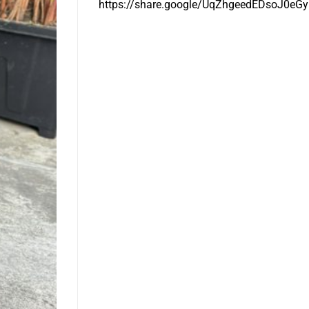
https://share.google/UqZhgeedEDsoJ0eGy