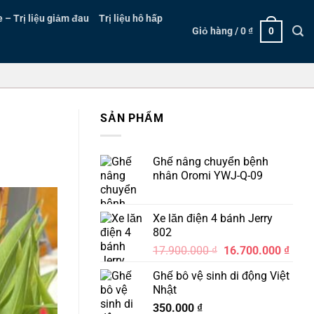
– Trị liệu giảm đau
Trị liệu hô hấp
Giỏ hàng /
0
₫
0
SẢN PHẨM
Ghế nâng chuyển bệnh
nhân Oromi YWJ-Q-09
Xe lăn điện 4 bánh Jerry
802
Giá
Giá
17.900.000
₫
16.700.000
₫
gốc
hiện
Ghế bô vệ sinh di động Việt
là:
tại
Nhật
17.900.000 ₫.
là:
350.000
₫
16.7