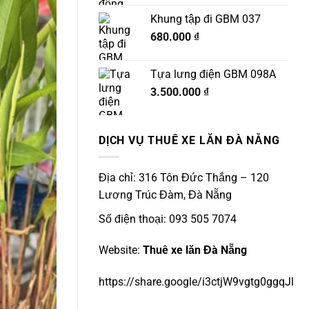
Khung tập đi GBM 037
680.000
₫
Tựa lưng điện GBM 098A
3.500.000
₫
DỊCH VỤ THUÊ XE LĂN ĐÀ NẴNG
Địa chỉ: 316 Tôn Đức Thắng – 120
Lương Trúc Đàm, Đà Nẵng
Số điện thoại: 093 505 7074
Website:
Thuê xe lăn Đà Nẵng
https://share.google/i3ctjW9vgtg0ggqJl