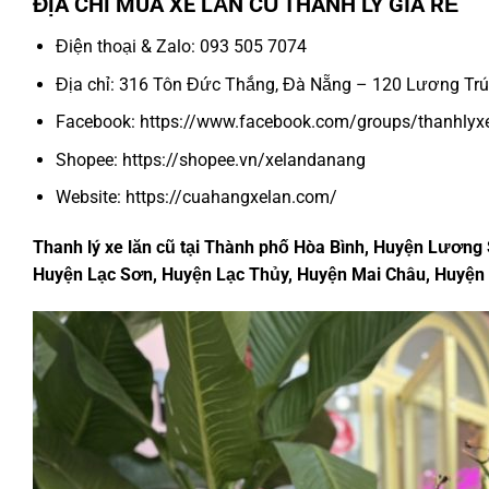
ĐỊA CHỈ MUA XE LĂN CŨ THANH LÝ GIÁ RẺ
Điện thoại & Zalo: 093 505 7074
Địa chỉ: 316 Tôn Đức Thắng, Đà Nẵng – 120 Lương Tr
Facebook:
https://www.facebook.com/groups/thanhlyx
Shopee:
https://shopee.vn/xelandanang
Website:
https://cuahangxelan.com/
Thanh lý xe lăn cũ tại Thành phố Hòa Bình, Huyện Lương
Huyện Lạc Sơn, Huyện Lạc Thủy, Huyện Mai Châu, Huyện 