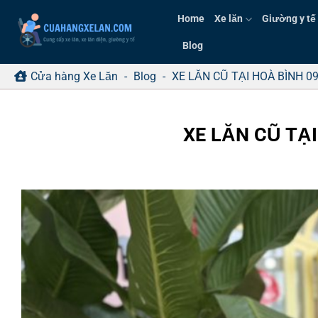
Bỏ
Home
Xe lăn
Giường y tế
qua
nội
Blog
dung
Cửa hàng Xe Lăn
-
Blog
-
XE LĂN CŨ TẠI HOÀ BÌNH 09
XE LĂN CŨ TẠI