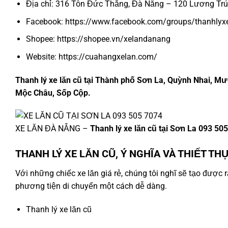
Địa chỉ: 316 Tôn Đức Thắng, Đà Nẵng – 120 Lương Tr
Facebook:
https://www.facebook.com/groups/thanhlyx
Shopee:
https://shopee.vn/xelandanang
Website:
https://cuahangxelan.com/
Thanh lý xe lăn cũ tại Thành phố Sơn La, Quỳnh Nhai, M
Mộc Châu, Sốp Cộp.
XE LĂN ĐÀ NẴNG –
Thanh lý xe lăn cũ tại Sơn La 093 50
THANH LÝ XE LĂN CŨ, Ý NGHĨA VÀ THIẾT TH
Với những chiếc xe lăn giá rẻ, chúng tôi nghĩ sẽ tạo được
phương tiện di chuyển một cách dễ dàng.
Thanh lý xe lăn cũ