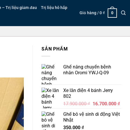
– Trị liệu giảm đau
Trị liệu hô hấp
Giỏ hàng /
0
₫
0
SẢN PHẨM
Ghế nâng chuyển bệnh
nhân Oromi YWJ-Q-09
Xe lăn điện 4 bánh Jerry
802
Giá
Giá
17.900.000
₫
16.700.000
₫
gốc
hiện
Ghế bô vệ sinh di động Việt
là:
tại
Nhật
17.900.000 ₫.
là:
350.000
₫
16.7