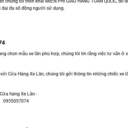
ăn
chúng tôi triển khai MIỄN PHÍ GIAO HÀNG TOÀN QUỐC, do đó
i đại đa số động người sử dụng.
74
ng chọn mẫu xe lăn phù hợp, chúng tôi tin rằng việc tư vấn ở x
 với Cửa Hàng Xe Lăn, chúng tôi gởi thông tin những chiếc xe l