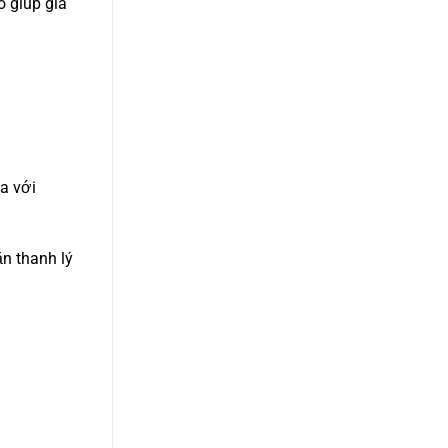
 giúp giá
a với
ăn thanh lý