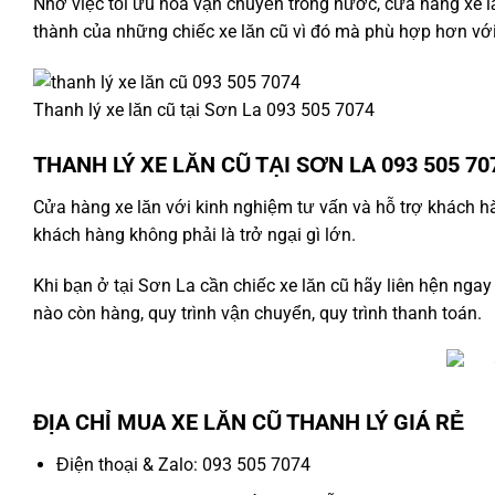
Nhờ việc tối ưu hoá vận chuyển trong nước,
cửa hàng xe l
thành của những chiếc xe lăn cũ vì đó mà phù hợp hơn vớ
Thanh lý xe lăn cũ tại Sơn La 093 505 7074
THANH LÝ XE LĂN CŨ TẠI SƠN LA 093 505 70
Cửa hàng xe lăn
với kinh nghiệm tư vấn và hỗ trợ khách hà
khách hàng không phải là trở ngại gì lớn.
Khi bạn ở tại Sơn La cần chiếc xe lăn cũ hãy liên hện ngay
nào còn hàng, quy trình vận chuyển, quy trình thanh toán.
ĐỊA CHỈ MUA XE LĂN CŨ THANH LÝ GIÁ RẺ
Điện thoại & Zalo: 093 505 7074