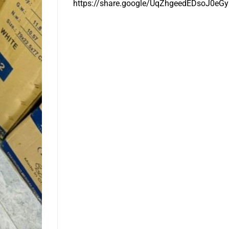
https://share.google/UqZhgeedEDsoJ0eGy