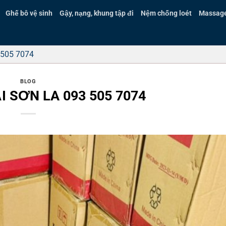
Ghế bô vệ sinh
Gậy, nạng, khung tập đi
Nệm chống loét
Massage 
 505 7074
BLOG
I SƠN LA 093 505 7074