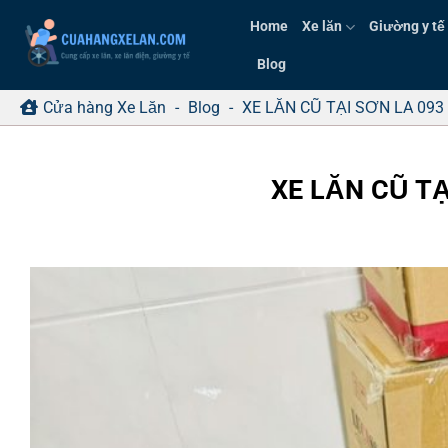
Bỏ
Home
Xe lăn
Giường y tế
qua
nội
Blog
dung
Cửa hàng Xe Lăn
-
Blog
-
XE LĂN CŨ TẠI SƠN LA 093
XE LĂN CŨ TẠ