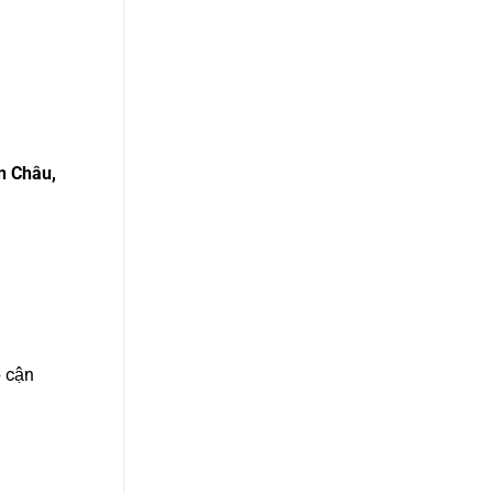
n Châu,
p cận