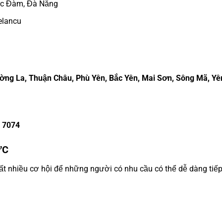
úc Đàm, Đà Nẵng
elancu
ường La, Thuận Châu, Phù Yên, Bắc Yên, Mai Sơn, Sông Mã, Yê
5 7074
ỰC
 rất nhiều cơ hội để những người có nhu cầu có thể dễ dàng tiế