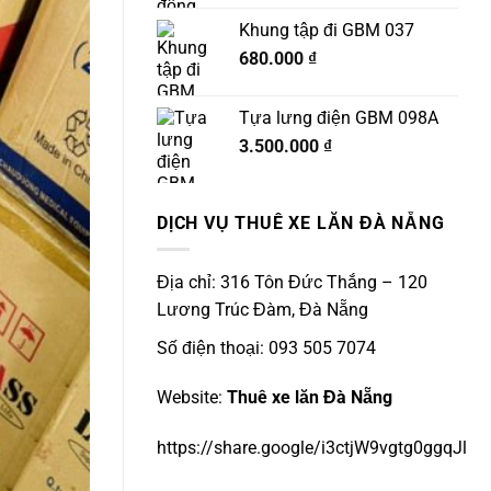
Khung tập đi GBM 037
680.000
₫
Tựa lưng điện GBM 098A
3.500.000
₫
DỊCH VỤ THUÊ XE LĂN ĐÀ NẴNG
Địa chỉ: 316 Tôn Đức Thắng – 120
Lương Trúc Đàm, Đà Nẵng
Số điện thoại: 093 505 7074
Website:
Thuê xe lăn Đà Nẵng
https://share.google/i3ctjW9vgtg0ggqJl