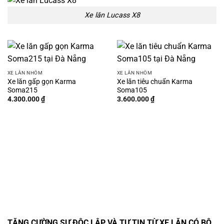
Xe lăn Lucass X8
XE LĂN NHÔM
XE LĂN NHÔM
Xe lăn gấp gọn Karma
Xe lăn tiêu chuẩn Karma
Soma215
Soma105
4.300.000
₫
3.600.000
₫
TĂNG CƯỜNG SỰ ĐỘC LẬP VÀ TỰ TIN TỪ XE LĂN CÓ BÔ