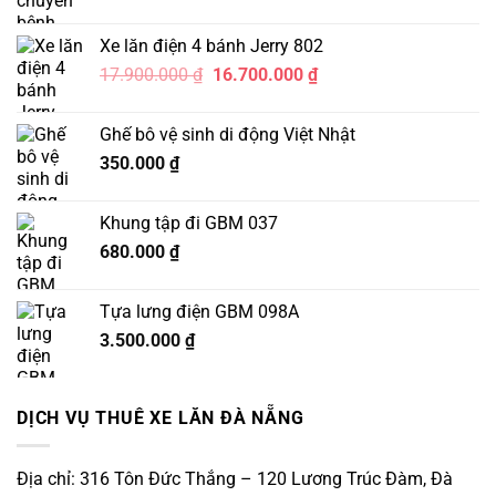
Xe lăn điện 4 bánh Jerry 802
Giá
Giá
17.900.000
₫
16.700.000
₫
gốc
hiện
là:
tại
Ghế bô vệ sinh di động Việt Nhật
17.900.000 ₫.
là:
350.000
₫
16.700.000 ₫.
Khung tập đi GBM 037
680.000
₫
Tựa lưng điện GBM 098A
3.500.000
₫
DỊCH VỤ THUÊ XE LĂN ĐÀ NẴNG
Địa chỉ: 316 Tôn Đức Thắng – 120 Lương Trúc Đàm, Đà