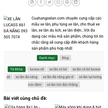
Cuahangxelan.com chuyên cung cấp các
mẫu xe lăn, phụ tùng xe lăn, cho thuê xe
lăn, xe lăn du lịch, xe lăn điện…Với đa
dạng các mẫu mã sản phẩm, chúng tôi tin
chắc rằng sẽ cung cấp đến khách hàng
sản phẩm phù hợp nhất
Danh mục:
Blog
Từ khóa:
lucass x8
xe lăn có bô
xe lăn có bô lucass
x8
xe lăn đa năng
xe lăn đà nẵng giá rẻ
xe lăn tại lương
trúc đàm
xe lăn tôn đức thắng
Bài viết cùng chủ đề: