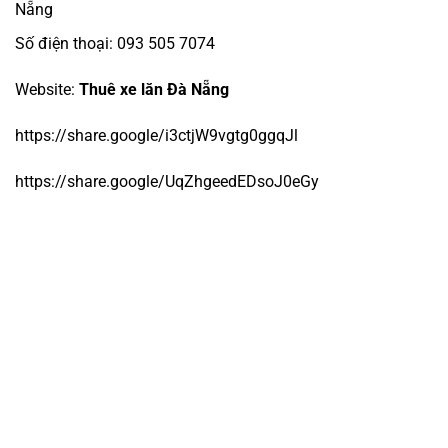
Nẵng
Số điện thoại: 093 505 7074
Website:
Thuê xe lăn Đà Nẵng
https://share.google/i3ctjW9vgtg0ggqJl
https://share.google/UqZhgeedEDsoJ0eGy