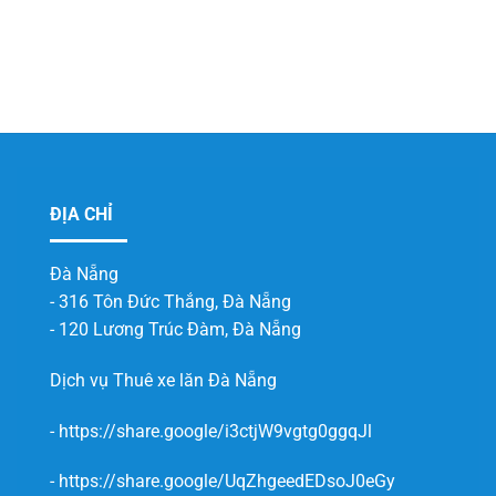
ĐỊA CHỈ
Đà Nẵng
- 316 Tôn Đức Thắng, Đà Nẵng
- 120 Lương Trúc Đàm, Đà Nẵng
Dịch vụ
Thuê xe lăn Đà Nẵng
-
https://share.google/i3ctjW9vgtg0ggqJl
-
https://share.google/UqZhgeedEDsoJ0eGy